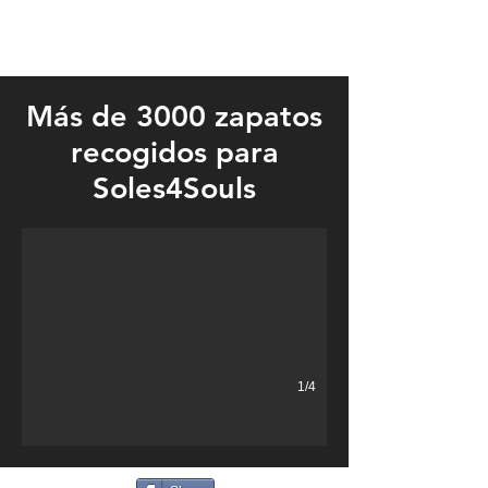
Más de 3000 zapatos
recogidos para
Barefoot Sunday was held on August 26 at the Verndale Family Lif
Soles4Souls
1/4