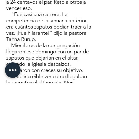
a 24 centavos el par. Retó a otros a
vencer eso.
“Fue casi una carrera. La
competencia de la semana anterior
era cuántos zapatos podían traer a la
vez. ¡Fue hilarante!" dijo la pastora
Tahna Rurup.
Miembros de la congregación
llegaron ese domingo con un par de
zapatos que dejarían en el altar,
dejando la iglesia descalzos.
Superaron con creces su objetivo.
“Fue increíble ver cómo llegaban
los zapatos el último día. Nos
faltaban 27 pares para llegar a los
3000”, dijo Rurup.
En el camino, decidieron cambiar
su meta a 3000 pares de zapatos
porque ya estaban muy cerca.
Al final, recolectaron 3037 pares de
zapatos que se enviarán a
Soles4Souls para ayudar a niños y
personas necesitadas en todo el