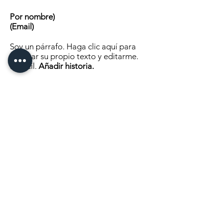
Por nombre)
(Email)
Soy un párrafo. Haga clic aquí para
agregar su propio texto y editarme.
Es fácil.
Añadir historia.
Haga clic aquí
para continuar
leyendo
MANDANOS UN MENSAJE