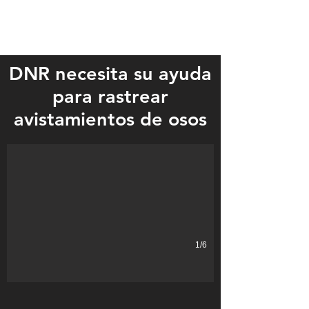
DNR necesita su ayuda
para rastrear
Luke Anderson of rural Wadena snapped these photos of a bear che
avistamientos de osos
1/6