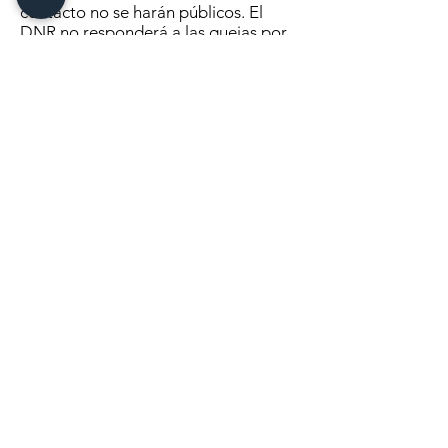
contacto no se harán públicos. El
DNR no responderá a las quejas por
molestias presentadas a través del
formulario. Llame a su Gerente de
Vida Silvestre local o al Oficial de
Conservación si necesita ayuda con
un oso molesto. . . .
Haga clic aquí
para continuar
leyendo
MANDANOS UN MENSAJE