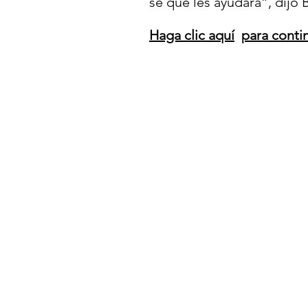
sé que les ayudará”, dijo Br
Haga clic aquí
para conti