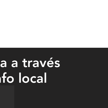
a a través
fo local
eless in Minnesota.