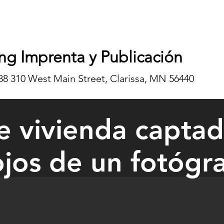
ng Imprenta y Publicación
8 310 West Main Street, Clarissa, MN 56440
de vivienda captad
ojos de un fotógra
lessness by local photographer
 Breiter of Long Prairie captured the plight of some of the 10,000 hom