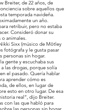
w Breiter, de 22 años, de
 conciencia sobre aquellos que
esta temporada navideña.
oximadamente un año.
para retribuir, pero no estaba
acer. Consideró donar su
s o animales.
Nikki Sixx (músico de Mötley
s fotógrafa y le gusta pasar
s personas sin hogar.
 la gente y escuchaba sus
n a las drogas, porque solía
 en el pasado. Quería hablar
ara aprender cómo es
nda, de ellos, en lugar de
e esto en otro lugar. De esa
toria real”, dijo Breiter.
s con las que habló para
 sobre las personas sin hogar