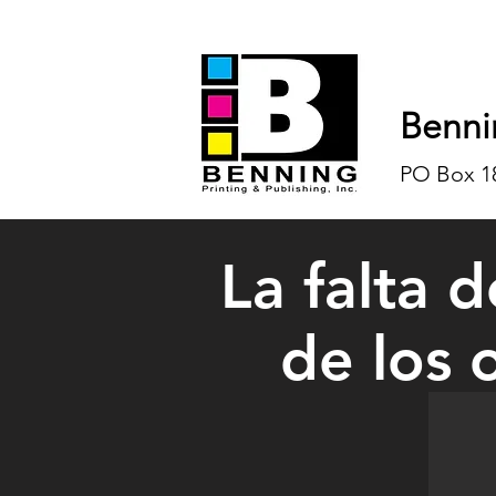
Benni
PO Box 18
La falta 
de los 
Home
Matthew