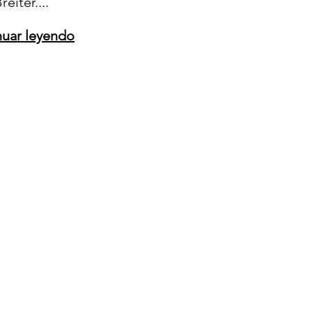
eiter....
nuar leyendo