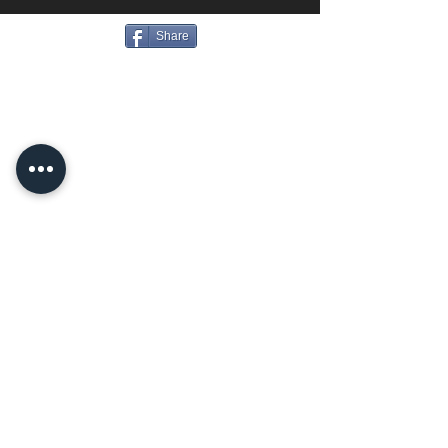
Share
Vea más fotos de Homecoming en
nuestra edición impresa....
Haga clic aquí
para continuar
leyendo
UBICACIÓN