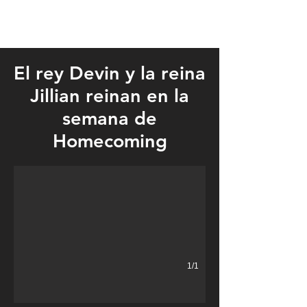
El rey Devin y la reina
Jillian reinan en la
semana de
King Devin Smieja, son of Patricia Geise, and Queen Jillian C
Homecoming
1/1