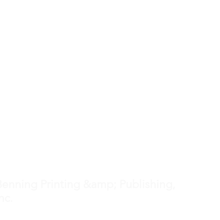
noticias@inhnews.com
Teléfono: (218) 756-2131
Fax: (218) 756-2126
310 Main St. W., Clarissa, MN 56440
Benning Printing &amp; Publishing,
nc.