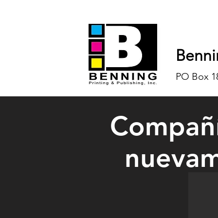
Benni
PO Box 18
Compañí
nuevame