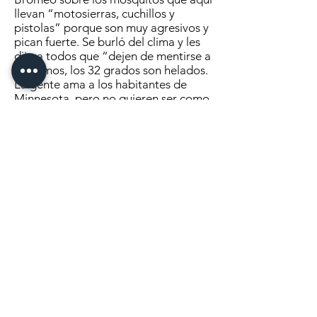
llevan “motosierras, cuchillos y
pistolas” porque son muy agresivos y
pican fuerte. Se burló del clima y les
dijo a todos que “dejen de mentirse a
sí mismos, los 32 grados son helados.
La gente ama a los habitantes de
Minnesota, pero no quieren ser como
tú”, dijo.
Compartió historias de
aclimatación a Minnesota, incluida la
pesca en hielo. “Solo ustedes harán
un fuego sobre hielo con un lago
debajo”, bromeó.
Haga clic aquí
para continuar
leyendo
MANDANOS UN MENSAJE