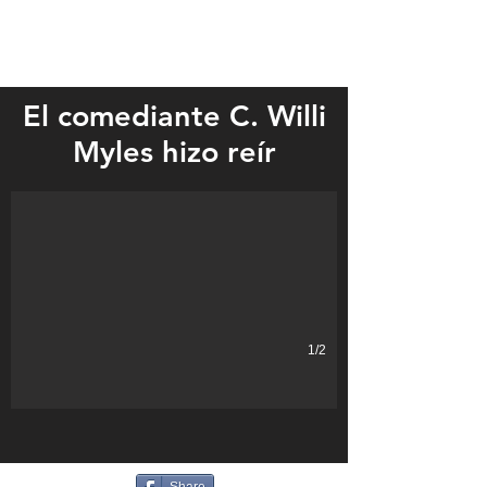
El comediante C. Willi
C. Willi Myles
Myles hizo reír
1/2