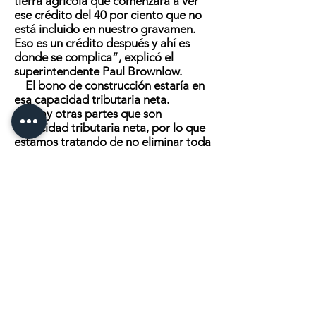
tierra agrícola que comenzará a ver
ese crédito del 40 por ciento que no
está incluido en nuestro gravamen.
Eso es un crédito después y ahí es
donde se complica”, explicó el
superintendente Paul Brownlow.
El bono de construcción estaría en
esa capacidad tributaria neta.
“Hay otras partes que son
capacidad tributaria neta, por lo que
estamos tratando de no eliminar toda
esa parte, porque transferiría
injustamente la carga tributaria de la
capacidad tributaria neta al valor de
mercado del referéndum”, dijo
Brownlow.
La mayor preocupación son los
ajustes alternativos de asistencia. Si
los distritos vecinos tienen
gravámenes operativos y esos
estudiantes están inscritos en
Verndale, la escuela Verndale obtuvo
la ayuda estatal. El distrito de donde