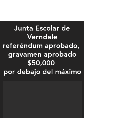
Junta Escolar de
Verndale
referéndum aprobado,
gravamen aprobado
$50,000
Verndale
por debajo del máximo
Verndale School Board Passed referendum, approved levy $50,