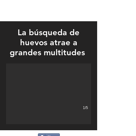
La búsqueda de
huevos atrae a
Liam eagerly sought the multi-colored eggs.
grandes multitudes
1/5