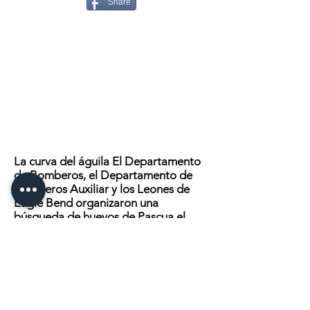
Share
La curva del águila
​
El Departamento
de Bomberos, el Departamento de
Bomberos Auxiliar y los Leones de
Eagle Bend organizaron una
búsqueda de huevos de Pascua el
sábado 20 de abril. ¡El Club de
Leones de Verndale también organizó
un desayuno y una búsqueda de
huevos para los niños! También se
hicieron apariciones del Conejo de
Pascua.