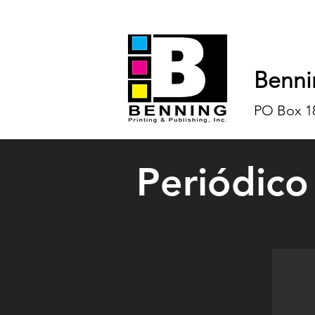
Benni
PO Box 18
Periódico
Ray Ben