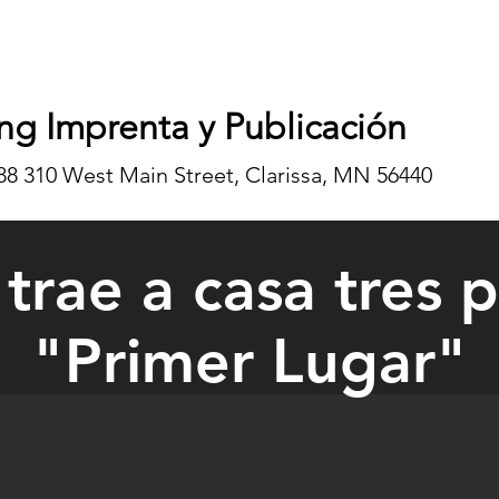
ng Imprenta y Publicación
8 310 West Main Street, Clarissa, MN 56440
 trae a casa tres 
"Primer Lugar"
ning, Trinity Gruenberg and Jennifer Krueger proudly displayed thei