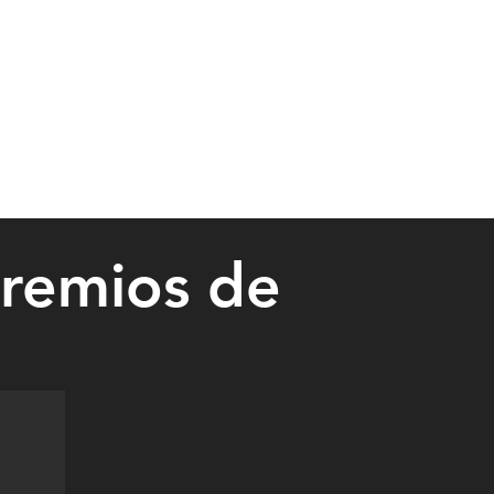
premios de
r first place awards they brought home from the annual Minnesota Ne