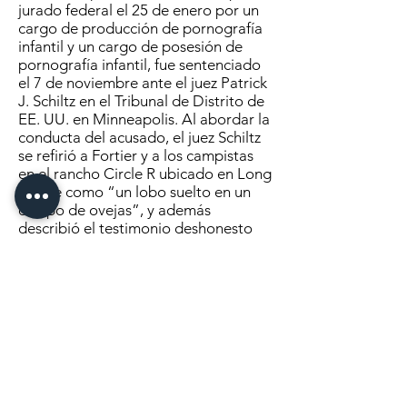
jurado federal el 25 de enero por un
cargo de producción de pornografía
infantil y un cargo de posesión de
pornografía infantil, fue sentenciado
el 7 de noviembre ante el juez Patrick
J. Schiltz en el Tribunal de Distrito de
EE. UU. en Minneapolis. Al abordar la
conducta del acusado, el juez Schiltz
se refirió a Fortier y a los campistas
en el rancho Circle R ubicado en Long
Prairie como “un lobo suelto en un
campo de ovejas”, y además
describió el testimonio deshonesto
de Fortier en el juicio como tan
absurdo como para ser embarazoso.
“Scott Fortier es un depredador y
violador en serie que victimizó a niñas
menores de edad a las que conoció
en un campamento de verano que
frecuentaba”, dijo el fiscal federal
MacDonald. “Estoy agradecido de
que el tribunal haya reconocido la