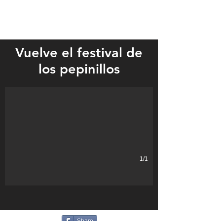
Vuelve el festival de
The Hewitt Pickle Fest returns this year July 20-22. Come on out an
los pepinillos
1/1