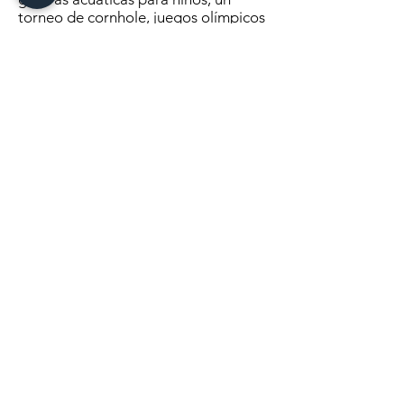
torneo de cornhole, juegos olímpicos
agrícolas y un baile callejero esa
noche.
El domingo concluye con un
desayuno de panqueques y baile de
polka en el Woodtick Lounge.
Haga clic aquí
para continuar
leyendo
MANDANOS UN MENSAJE