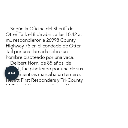
Según la Oficina del Sheriff de
Otter Tail, el 8 de abril, a las 10:42 a.
m., respondieron a 26998 County
Highway 75 en el condado de Otter
Tail por una llamada sobre un
hombre pisoteado por una vaca.
Delbert Horn, de 85 años, de
Hewitt, fue pisoteado por una de sus
vacas mientras marcaba un ternero.
Hewitt First Responders y Tri-County
EMS también respondieron. Horn fue
declarado muerto en la escena.
Haga clic aquí
para continuar
leyendo
MANDANOS UN MENSAJE