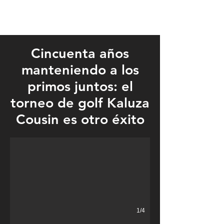
Cincuenta años
manteniendo a los
primos juntos: el
torneo de golf Kaluza
Four of the original cousins who started the annual golf event f
Cousin es otro éxito
1/4