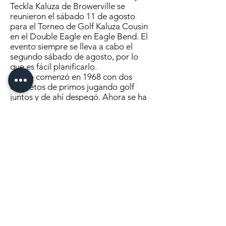
Teckla Kaluza de Browerville se
reunieron el sábado 11 de agosto
para el Torneo de Golf Kaluza Cousin
en el Double Eagle en Eagle Bend. El
evento siempre se lleva a cabo el
segundo sábado de agosto, por lo
que es fácil planificarlo.
“Todo comenzó en 1968 con dos
cuartetos de primos jugando golf
juntos y de ahí despegó. Ahora se ha
convertido en golf, una cena, una rifa,
premios en la puerta y una ceremonia
de premiación”, dijo Jan Haley, una
de las primas.
El almuerzo solía ser una comida
compartida en varios lugares como
Lake Charlotte, Ida Kaluza's, Bruce
and Tracy Gorghubers, Motzko Field y
Clarissa Ballroom.
Ahora se lleva a cabo en el Centro
Comunitario de Browerville y la
comida es atendida por el Clarissa