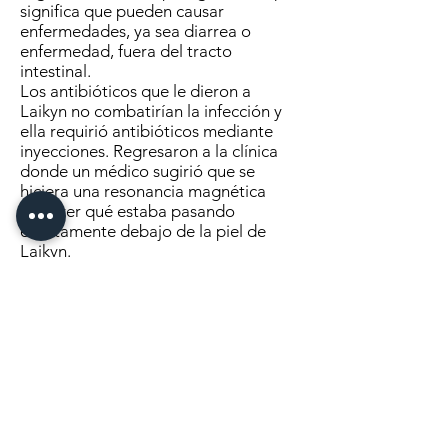
significa que pueden causar
enfermedades, ya sea diarrea o
enfermedad, fuera del tracto
intestinal.
Los antibióticos que le dieron a
Laikyn no combatirían la infección y
ella requirió antibióticos mediante
inyecciones. Regresaron a la clínica
donde un médico sugirió que se
hiciera una resonancia magnética
para ver qué estaba pasando
exactamente debajo de la piel de
Laikyn.
Al día siguiente fueron al Hospital St.
Cloud para hacerse la resonancia
magnética.
“No estaban seguros de lo que
estaba pasando. Vieron el tracto
sinusal y una masa. eso fue tal algo
aterrador”, dijo Emily.
Se les indicó que se dirigieran al
Hospital de Niños en Las Ciudades de