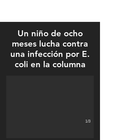
Un niño de ocho
meses lucha contra
una infección por E.
Laikyn is back at home in Sartell with her family and will have IV 
coli en la columna
1/3