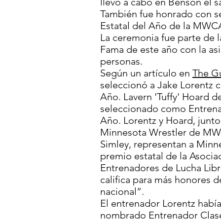
llevó a cabo en Benson el 
También fue honrado con 
Estatal del Año de la MWCA
La ceremonia fue parte de l
Fama de este año con la as
personas.
Según un artículo en
The Gu
seleccionó a Jake Lorentz 
Año. Lavern 'Tuffy' Hoard d
seleccionado como Entrenad
Año. Lorentz y Hoard, junto
Minnesota Wrestler de MWC
Simley, representan a Min
premio estatal de la Asocia
Entrenadores de Lucha Libr
califica para más honores 
nacional”.
El entrenador Lorentz habí
nombrado Entrenador Clase