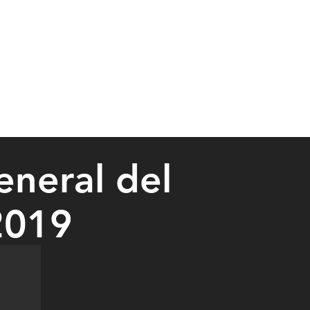
eneral del
2019
m Minnesota Wrestling Coaches Association Executive Director Kip Ly