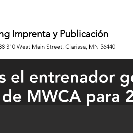
ng Imprenta y Publicación
8 310 West Main Street, Clarissa, MN 56440
s el entrenador g
 de MWCA para 
, Wolves Wrestling Coach Jacob (Jake) Lorentz received his award fro