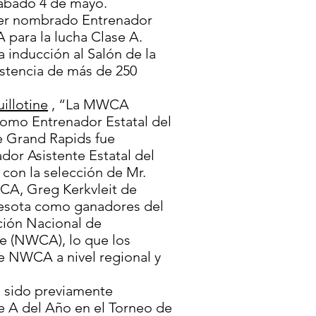
sábado 4 de mayo.
ser nombrado Entrenador
 para la lucha Clase A.
a inducción al Salón de la
istencia de más de 250
illotine
, “La MWCA
como Entrenador Estatal del
e Grand Rapids fue
or Asistente Estatal del
 con la selección de Mr.
A, Greg Kerkvleit de
nesota como ganadores del
ción Nacional de
e (NWCA), lo que los
de NWCA a nivel regional y
a sido previamente
 A del Año en el Torneo de