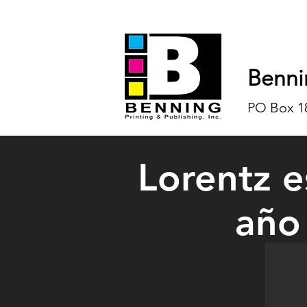
Benni
PO Box 18
Lorentz e
año
At left