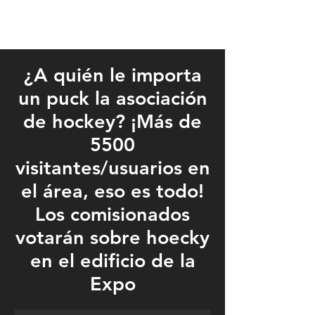
¿A quién le importa
un puck la asociación
de hockey? ¡Más de
5500
visitantes/usuarios en
el área, eso es todo!
Los comisionados
votarán sobre hoecky
en el edificio de la
The Long Prairie Hockey Association has used the Todd County Fa
Expo