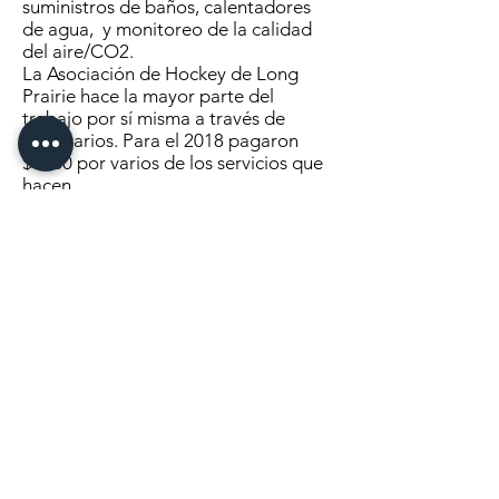
suministros de baños, calentadores
de agua, y monitoreo de la calidad
del aire/CO2.
La Asociación de Hockey de Long
Prairie hace la mayor parte del
trabajo por sí misma a través de
voluntarios. Para el 2018 pagaron
$5260 por varios de los servicios que
hacen.
Si bien el edificio de la Expo y algunos
de los daños que sufrió se discutieron
en el pasado, este aumento reciente
se produjo en la primavera cuando
fue necesario solucionar un problema
grave de moho para que el edificio
pudiera usarse para la Feria del
Condado de Todd. .
Hubo algunas ideas potenciales para
la remediación del problema del
moho presentadas ante la junta.
En su reunión del 17 de julio para
abordar el problema del moho
existente en el área inclinada que