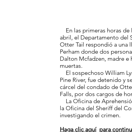
En las primeras horas de 
abril, el Departamento del 
Otter Tail respondió a una l
Perham donde dos persona
Dalton Mcfadzen, madre e h
muertas.
El sospechoso William Lyn
Pine River, fue detenido y s
cárcel del condado de Otter
Falls, por dos cargos de h
La Oficina de Aprehensión
la Oficina del Sheriff del C
investigando el crimen.
Haga clic aquí
para contin