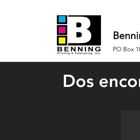
Benni
PO Box 18
Dos enco
William