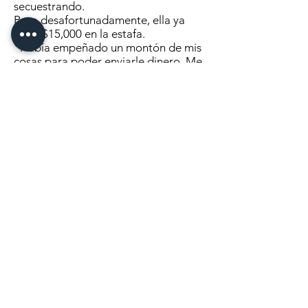
secuestrando.
Pero desafortunadamente, ella ya
tenía $15,000 en la estafa.
“Había empeñado un montón de mis
cosas para poder enviarle dinero. Me
sentí tan estúpida”, dijo.
Diana sufrió una crisis nerviosa.
Cuando volvió a ser un poco más ella
misma, comenzó a investigar para ver
quién era realmente "Williams
Campbell".
“Me llamaba a las 3 am y me decía
que estaba sorprendido de que
todavía estuviera vivo. Me preguntó
por qué no me había suicidado
todavía. dijo Diana.
Desafortunadamente, es una
ocurrencia muy común para las
mujeres. (y hombres) que son
estafados cuando se enteran, para
quitarse la vida.
Le pasó a otra de las víctimas de