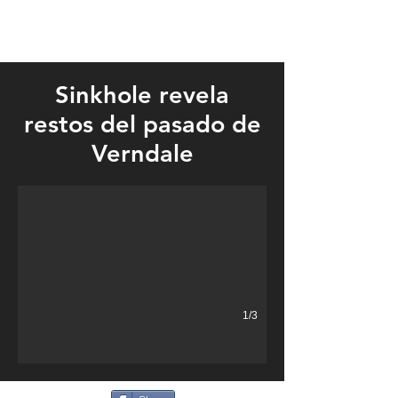
Sinkhole revela
restos del pasado de
A sinkhole showed the remains of a former hotel that burned dow
Verndale
1/3