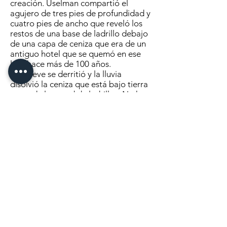
creación. Uselman compartió el
agujero de tres pies de profundidad y
cuatro pies de ancho que reveló los
restos de una base de ladrillo debajo
de una capa de ceniza que era de un
antiguo hotel que se quemó en ese
lote hace más de 100 años.
“La nieve se derritió y la lluvia
disolvió la ceniza que está bajo tierra
cerca de la pared de ladrillos. No hay
tuberías de agua o alcantarillado allí
atrás para crear un lavado”, explicó
Uselman.
Uselman también descubrió una
botella de vino intacta en el agujero.
de ese lapso de tiempo. Luego llenó
el agujero con arena.
En mayo de 1979, Charles W. Brown
fue uno de los primeros en comprar
un terreno en Verndale. Brown vendió
parte de su tierra a H. y CM
Thompson . . . .