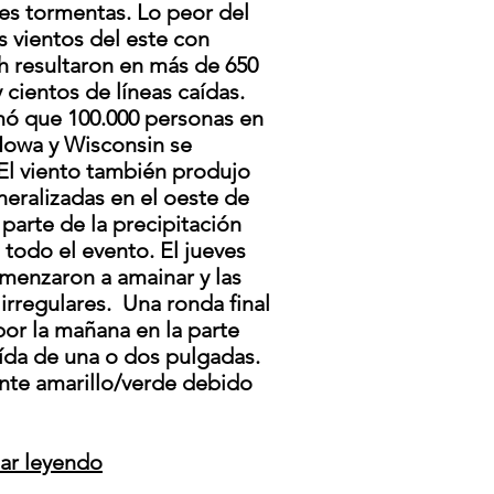
es tormentas. Lo peor del
s vientos del este con
h resultaron en más de 650
 cientos de líneas caídas.
mó que 100.000 personas en
 Iowa y Wisconsin se
El viento también produjo
eralizadas en el oeste de
parte de la precipitación
 todo el evento. El jueves
omenzaron a amainar y las
irregulares.
Una ronda final
por la mañana en la parte
aída de una o dos pulgadas.
inte amarillo/verde debido
uar leyendo