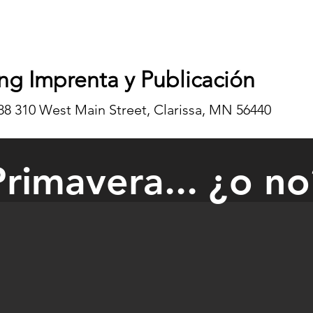
ng Imprenta y Publicación
8 310 West Main Street, Clarissa, MN 56440
Primavera... ¿o no
sports had barely begun before snowfall levels between six and 12 in