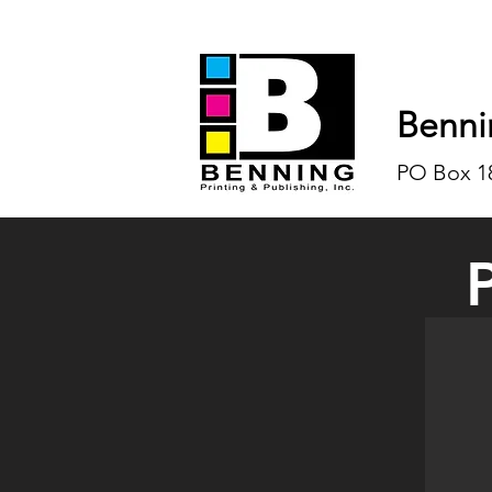
Benni
PO Box 18
Spring 