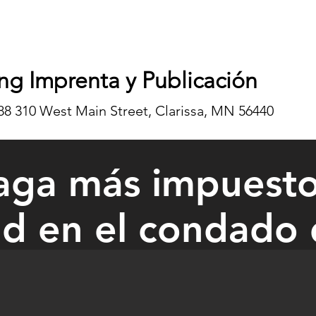
ng Imprenta y Publicación
8 310 West Main Street, Clarissa, MN 56440
aga más impuestos
d en el condado
d Clinic has the lion’s share of the highest value commercial parcel at