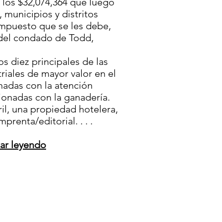
 los $32,074,364 que luego
 municipios y distritos
impuesto que se les debe,
 del condado de Todd,
os diez principales de las
riales de mayor valor en el
nadas con la atención
cionadas con la ganadería.
rril, una propiedad hotelera,
prenta/editorial. . . .
uar leyendo