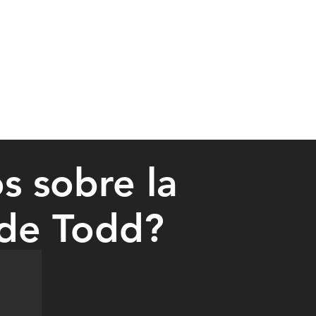
 sobre la
 de Todd?
 $11,882,800. Their Todd County property tax bill is $482,796.