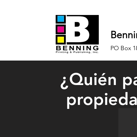
Benni
PO Box 18
¿Quién p
propieda
Lakewoo