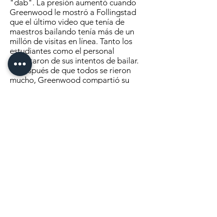
"dab". La presión aumentó cuando
Greenwood le mostró a Follingstad
que el último video que tenía de
maestros bailando tenía más de un
millón de visitas en línea. Tanto los
estudiantes como el personal
disfrutaron de sus intentos de bailar.
Después de que todos se rieron
mucho, Greenwood compartió su
historia.
“Conozco a todos aquí, ya sea que
lo digas o no, quieres enorgullecer a
alguien, quieres lograr grandes cosas,
quieres pertenecer, quieres ganar. A
veces te quedas atrapado en cosas
equivocadas y todo eso se sabotea”,
dijo Greenwood...
Haga clic aquí
para continuar
leyendo
MANDANOS UN MENSAJE