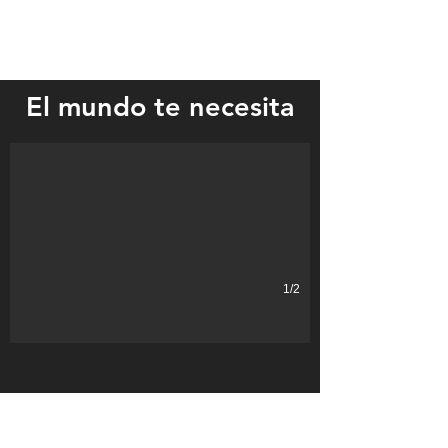
Speaker Cory Greenwood came to the Verndale School on Tuesday, Jan
El mundo te necesita
1/2
UBICACIÓN