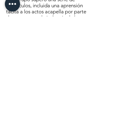
obstáculos, incluida una aprensión
tácita a los actos acapella por parte
de personas en la industria de la
música y tener un nombre que era
todo menos pegadizo (un sistema
para nombrar las notas de la escala,
generalmente do, re, mi, fa, sol, la, ti,
desarrollado para enseñar canto)...
Haga clic aquí
para continuar
leyendo
MANDANOS UN MENSAJE