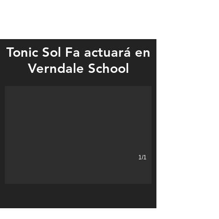
Tonic Sol Fa actuará en
The popular group will perform in Verndale on Monday, January 29
Verndale School
1/1