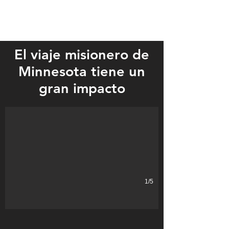
El viaje misionero de
Minnesota tiene un
Volunteers from the Verndale Family Life Church went on a mission t
gran impacto
1/5