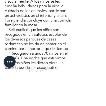
y socialmente. A los niños se les
enseña habilidades para la vida, el
cuidado de los animales, participan
en actividades en el interior y al aire
libre y el día concluye con una comida
familiar en la mesa.
Self explicó que los niños son
recogidos en un autobús escolar de
los diversos parques de casas
rodantes y se les da de comer en el
camino para ahorrar algo de tiempo.
“Recogieron a unos 70 niños en el
autobús. Una noche que estuvimos
allí, a los niños les dieron pizza. La
comida puede ser espagueti o
goulash”, explicó Self.
Los voluntarios preparan las
comidas y los postres como pastelitos
que se les entregan al abordar el
autobús.
“De los niños con los que trabajan,
alrededor del 90 por ciento provienen
de padres solteros o solteros