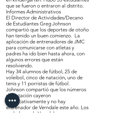
que se fueron o entraron al distrito.
Informes Administrativos
El Director de Actividades/Decano
de Estudiantes Greg Johnson
compartió que los deportes de otoño
han tenido un buen comienzo. La
aplicación de entrenadores de JMC
para comunicarse con atletas y
padres ha ido bien hasta ahora, con
algunos errores que están
resolviendo.
Hay 34 alumnos de fútbol, 25 de
voleibol, cinco de natación, uno de
tenis y 11 porristas de fútbol.
Johnson compartió que los números
de natación cayeron
significativamente y no hay
entrenador de Verndale este año. Los
nadadores de Verndale son en su
mayoría de secundaria.
El director Arick Follingstad
compartió que asistieron a un taller