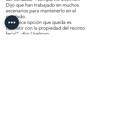
Dijo que han trabajado en muchos
escenarios para mantenerlo en el
condado.
“La única opción que queda es
coexistir con la propiedad del recinto
ferial”, dijo Uselman.
“Estoy aquí para alentarlos a que
hagan todo lo posible para mantener
ese nuevo hospital dentro del
condado y capturar los ingresos
fiscales que generará... esto ofrecerá
cierto alivio a los contribuyentes del
condado de Wadena”, dijo.
El comisionado Hofer compartió que
el comité ha estado trabajando en
ello, pero no ha recibido ninguna
actualización y espera que la haya
durante la sesión cerrada.
“De lo contrario, estoy fuera del
círculo de lo que está pasando”, dijo
Hofer.
Uselman reiteró su petición de que el